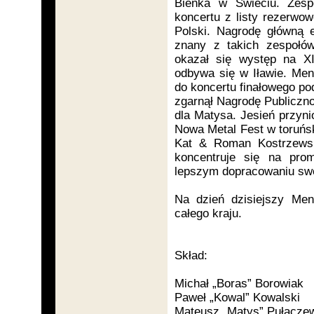
Bieńka w Świeciu. Zesp
koncertu z listy rezerwow
Polski. Nagrodę główną 
znany z takich zespołów
okazał się występ na XI
odbywa się w Iławie. Men
do koncertu finałowego po
zgarnął Nagrodę Publiczno
dla Matysa. Jesień przyn
Nowa Metal Fest w toruńs
Kat & Roman Kostrzewsk
koncentruje się na pro
lepszym dopracowaniu swo
Na dzień dzisiejszy Men
całego kraju.
Skład:
Michał „Boras” Borowiak
Paweł „Kowal” Kowalski
Mateusz „Matys” Pułaczew