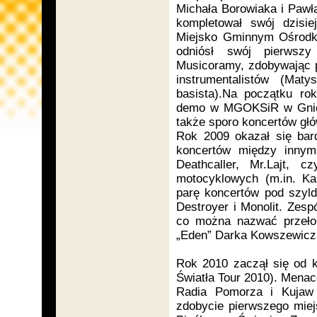
Michała Borowiaka i Pawł
kompletował swój dzisi
Miejsko Gminnym Ośrodk
odniósł swój pierwszy
Musicoramy, zdobywając p
instrumentalistów (Maty
basista).Na początku ro
demo w MGOKSiR w Gniewk
także sporo koncertów głó
Rok 2009 okazał się bar
koncertów między innymi
Deathcaller, Mr.Lajt, 
motocyklowych (m.in. Kal
parę koncertów pod szyl
Destroyer i Monolit. Zesp
co można nazwać przeło
„Eden” Darka Kowszewicz
Rok 2010 zaczął się od 
Światła Tour 2010). Menac
Radia Pomorza i Kujaw
zdobycie pierwszego mie