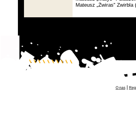
Mateusz „Żwiras” Zwirbla
|
O nas
Reg