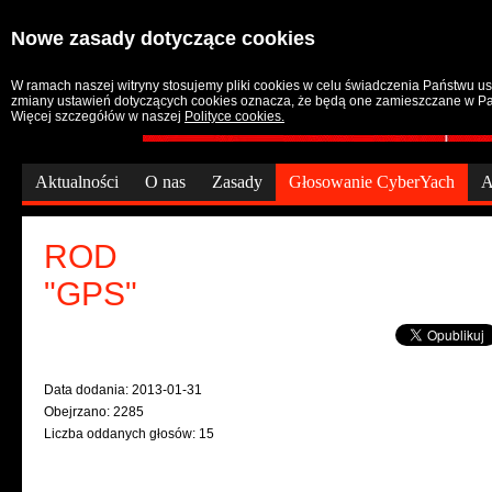
Nowe zasady dotyczące cookies
W ramach naszej witryny stosujemy pliki cookies w celu świadczenia Państwu u
zmiany ustawień dotyczących cookies oznacza, że będą one zamieszczane w P
Więcej szczegółów w naszej
Polityce cookies.
Aktualności
O nas
Zasady
Głosowanie CyberYach
A
ROD
"GPS"
Data dodania: 2013-01-31
Obejrzano: 2285
Liczba oddanych głosów: 15