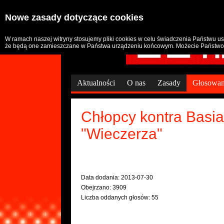
Nowe zasady dotyczące cookies
W ramach naszej witryny stosujemy pliki cookies w celu świadczenia Państwu u
że będą one zamieszczane w Państwa urządzeniu końcowym. Możecie Państwo 
Aktualności
O nas
Zasady
Głosowan
Chłopcy kontra Basia
"Wieczerza"
Data dodania: 2013-07-30
Obejrzano: 3909
Liczba oddanych głosów: 55