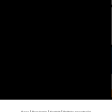
|
|
|