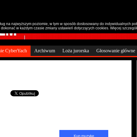
sług na najwyższym poziomie, w tym w sposób dostosowany do indywidualnych potr
dokonać w każdym czasie zmiany ustawień dotyczących cookies. Więcej szczegó
ie CyberYach
Archiwum
Loża jurorska
Głosowanie główne
Kup muzykę