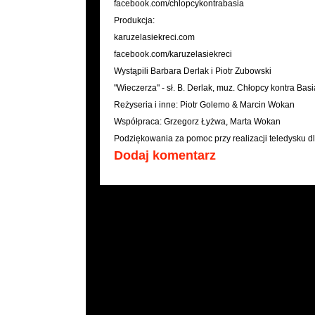
facebook.com/chlopcykontrabasia
Produkcja:
karuzelasiekreci.com
facebook.com/karuzelasiekreci
Wystąpili Barbara Derlak i Piotr Zubowski
"Wieczerza" - sł. B. Derlak, muz. Chłopcy kontra Basi
Reżyseria i inne: Piotr Golemo & Marcin Wokan
Współpraca: Grzegorz Łyżwa, Marta Wokan
Podziękowania za pomoc przy realizacji teledysku d
Dodaj komentarz