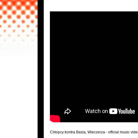
Chłopcy kontra Basia, Wieczerza - official music vid