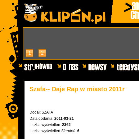
1
2
Szafa-- Daje Rap w miasto 2011r
Dodał:
SZAFA
Data dodania:
2011-03-21
Liczba wyświetleń:
2362
Liczba wyświetleń
Sierpień
:
6