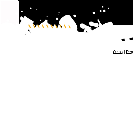
|
O nas
Reg