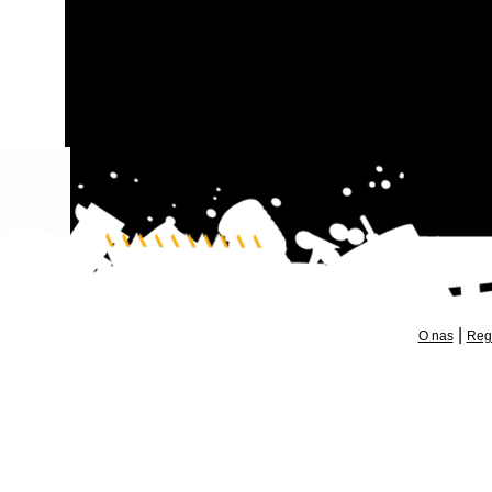
|
O nas
Reg