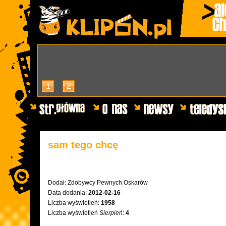
1
2
sam tego chcę
Dodał:
Zdobywcy Pewnych Oskarów
Data dodania:
2012-02-16
Liczba wyświetleń:
1958
Liczba wyświetleń
Sierpień
:
4