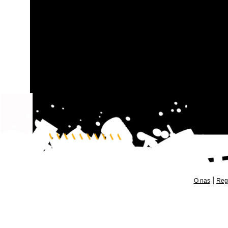
|
O nas
Reg