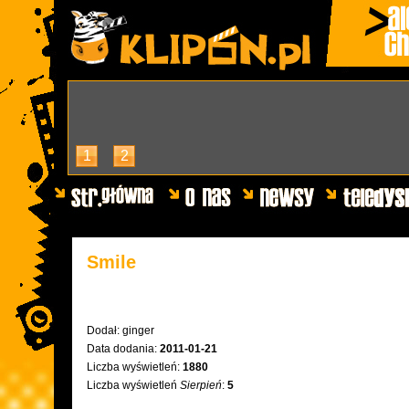
1
2
Smile
Dodał:
ginger
Data dodania:
2011-01-21
Liczba wyświetleń:
1880
Liczba wyświetleń
Sierpień
:
5