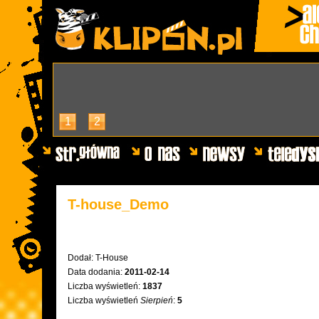
1
2
T-house_Demo
Dodał:
T-House
Data dodania:
2011-02-14
Liczba wyświetleń:
1837
Liczba wyświetleń
Sierpień
:
5