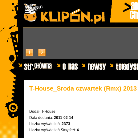
1
2
T-House_Sroda czwartek (Rmx) 2013
Dodał:
T-House
Data dodania:
2011-02-14
Liczba wyświetleń:
2373
Liczba wyświetleń
Sierpień
:
4