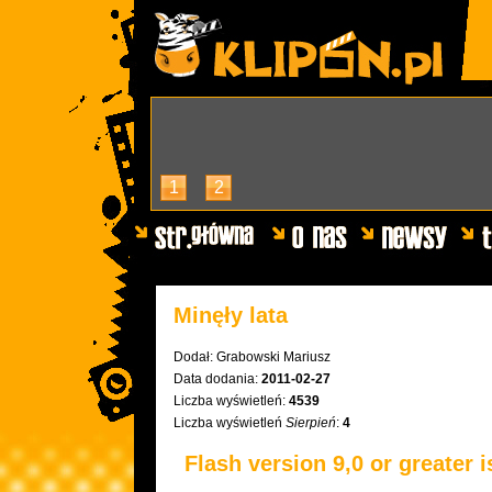
1
2
Minęły lata
Dodał:
Grabowski Mariusz
Data dodania:
2011-02-27
Liczba wyświetleń:
4539
Liczba wyświetleń
Sierpień
:
4
Flash version 9,0 or greater i