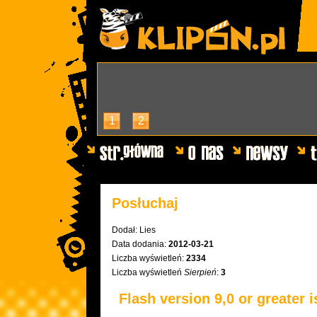
1
2
Posłuchaj
Dodał:
Lies
Data dodania:
2012-03-21
Liczba wyświetleń:
2334
Liczba wyświetleń
Sierpień
:
3
Flash version 9,0 or greater i