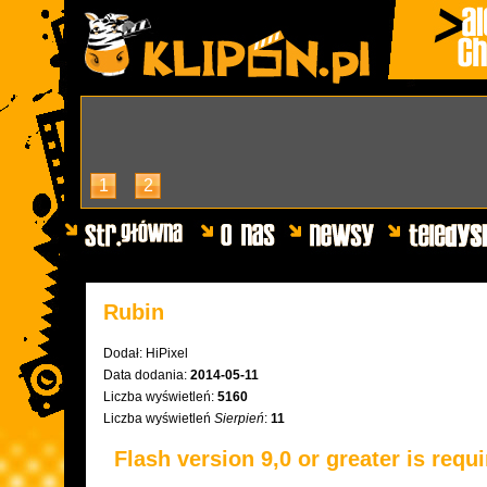
1
2
Rubin
Dodał:
HiPixel
Data dodania:
2014-05-11
Liczba wyświetleń:
5160
Liczba wyświetleń
Sierpień
:
11
Flash version 9,0 or greater is requ