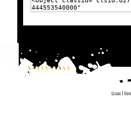
|
O nas
Reg