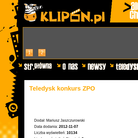
1
2
Teledysk konkurs ZPO
Dodał:
Mariusz Jaszczurowski
Data dodania:
2012-11-07
Liczba wyświetleń:
10134