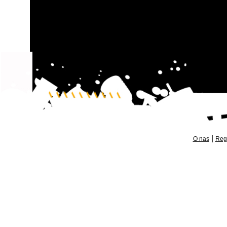
|
O nas
Reg