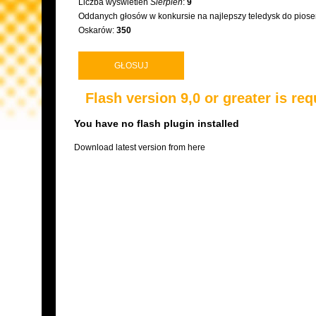
Liczba wyświetleń
Sierpień
:
9
Oddanych głosów w konkursie na najlepszy teledysk do pios
Oskarów:
350
GŁOSUJ
Flash version 9,0 or greater is req
You have no flash plugin installed
Download latest version from
here