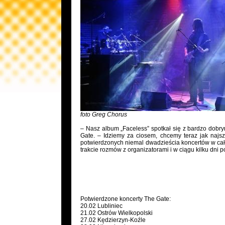
foto Greg Chorus
– Nasz album „Faceless” spotkał się z bardzo dobr
Gate. – Idziemy za ciosem, chcemy teraz jak naj
potwierdzonych niemal dwadzieścia koncertów w cały
trakcie rozmów z organizatorami i w ciągu kilku dni 
Potwierdzone koncerty The Gate:
20.02 Lubliniec
21.02 Ostrów Wielkopolski
27.02 Kędzierzyn-Koźle