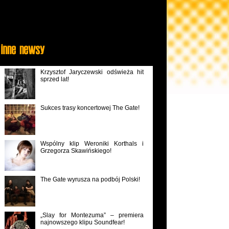
Krzysztof Jaryczewski odświeża hit
sprzed lat!
Sukces trasy koncertowej The Gate!
Wspólny klip Weroniki Korthals i
Grzegorza Skawińskiego!
The Gate wyrusza na podbój Polski!
„Slay for Montezuma” – premiera
najnowszego klipu Soundfear!