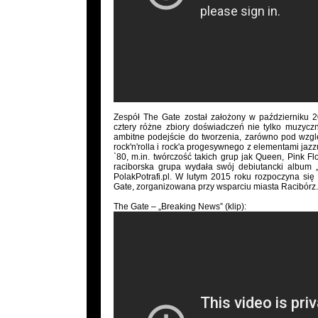
Zespół The Gate został założony w październiku 2
cztery różne zbiory doświadczeń nie tylko muzycz
ambitne podejście do tworzenia, zarówno pod wzgl
rock'n'rolla i rock'a progesywnego z elementami jazzu
`80, m.in. twórczość takich grup jak Queen, Pink
raciborska grupa wydała swój debiutancki album „
PolakPotrafi.pl. W lutym 2015 roku rozpoczyna si
Gate, zorganizowana przy wsparciu miasta Racibórz.
The Gate – „Breaking News” (klip):