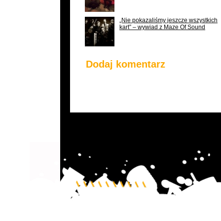
„Nie pokazaliśmy jeszcze wszystkich
kart” – wywiad z Maze Of Sound
Dodaj komentarz