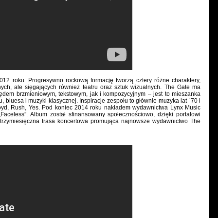
012 roku. Progresywno rockową formację tworzą cztery różne charaktery,
nych, ale sięgających również teatru oraz sztuk wizualnych. The Gate ma
ędem brzmieniowym, tekstowym, jak i kompozycyjnym – jest to mieszanka
, bluesa i muzyki klasycznej. Inspiracje zespołu to głównie muzyka lat `70 i
 Floyd, Rush, Yes. Pod koniec 2014 roku nakładem wydawnictwa Lynx Music
Faceless”. Album został sfinansowany społecznościowo, dzięki portalowi
ę trzymiesięczna trasa koncertowa promująca najnowsze wydawnictwo The