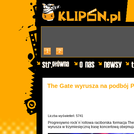
1
2
The Gate wyrusza na podbój P
Liczba wyświetleń: 5741
Progresywno rock`n`rollowa raciborska formacja The
wyrusza w trzymiesięczną trasę koncertową obejmuj