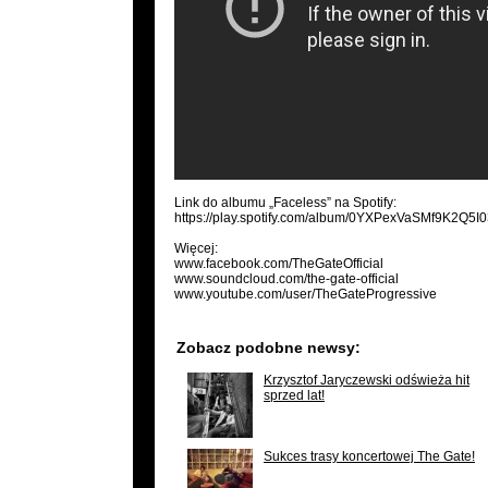
Link do albumu „Faceless” na Spotify:
https://play.spotify.com/album/0YXPexVaSMf9K2Q5I0
Więcej:
www.facebook.com/TheGateOfficial
www.soundcloud.com/the-gate-official
www.youtube.com/user/TheGateProgressive
Zobacz podobne newsy:
Krzysztof Jaryczewski odświeża hit
sprzed lat!
Sukces trasy koncertowej The Gate!