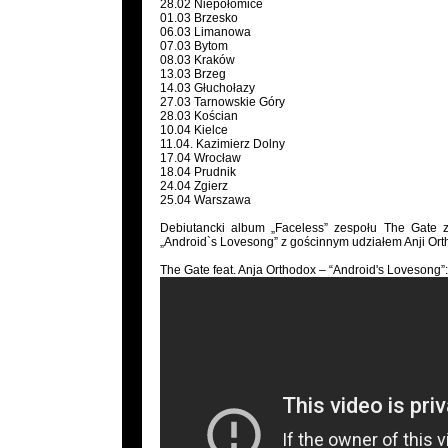
28.02 Niepołomice
01.03 Brzesko
06.03 Limanowa
07.03 Bytom
08.03 Kraków
13.03 Brzeg
14.03 Głuchołazy
27.03 Tarnowskie Góry
28.03 Kościan
10.04 Kielce
11.04. Kazimierz Dolny
17.04 Wrocław
18.04 Prudnik
24.04 Zgierz
25.04 Warszawa
Debiutancki album „Faceless” zespołu The Gate 
„Android`s Lovesong” z gościnnym udziałem Anji Ort
The Gate feat. Anja Orthodox – “Android's Lovesong”: