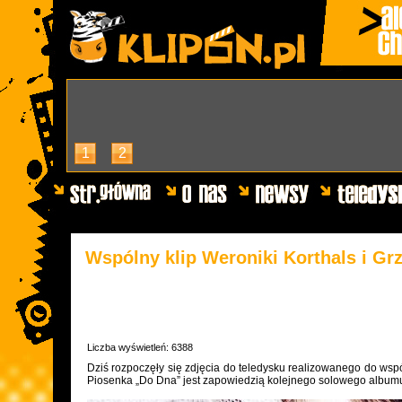
1
2
Wspólny klip Weroniki Korthals i Gr
Liczba wyświetleń: 6388
Dziś rozpoczęły się zdjęcia do teledysku realizowanego do ws
Piosenka „Do Dna” jest zapowiedzią kolejnego solowego albumu 