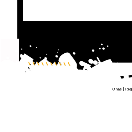
|
O nas
Reg