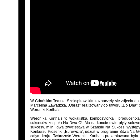
W Gdańskim Teatrze Szekspirowskim rozpoczęły się zdjęcia do 
Marcelina Zawadzka. „Obraz” realizowany do utworu „Do Dna” 
Weroniki Korthals.
Weronika Korthals to wokalistka, kompozytorka i producentk
sukcesów zespołu Ha-Dwa-O!. Ma na koncie dwie płyty solowe 
sukcesy, m.in.: dwa zwycięstwa w Szansie Na Sukces, występy
Konkursu Piosenki „Eurowizja”, udział w programie Bitwa Na Gł
całym kraju. Twórczość Weroniki Korthals prezentowana była 