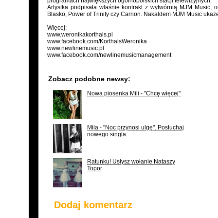
programach największych ogólnopolskich stacji telewizyjnych.
Artystka podpisała właśnie kontrakt z wytwórnią MJM Music, od
Blasko, Power of Trinity czy Carrion. Nakałdem MJM Music ukaże
Więcej:
www.weronikakorthals.pl
www.facebook.com/KorthalsWeronika
www.newlinemusic.pl
www.facebook.com/newlinemusicmanagement
Zobacz podobne newsy:
Nowa piosenka Mili - "Chcę więcej"
Mila - "Noc przynosi ulgę". Posłuchaj
nowego singla.
Ratunku! Usłysz wołanie Nataszy
Topor
Dodaj komentarz