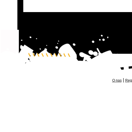
|
O nas
Reg