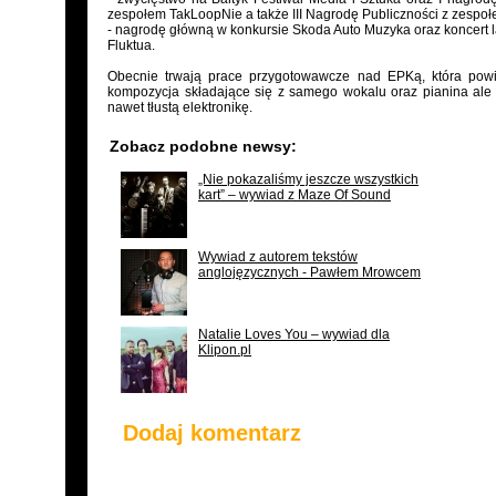
zespołem TakLoopNie a także III Nagrodę Publiczności z zespoł
- nagrodę główną w konkursie Skoda Auto Muzyka oraz koncert la
Fluktua.
Obecnie trwają prace przygotowawcze nad EPKą, która powi
kompozycja składające się z samego wokalu oraz pianina ale t
nawet tłustą elektronikę.
Zobacz podobne newsy:
„Nie pokazaliśmy jeszcze wszystkich
kart” – wywiad z Maze Of Sound
Wywiad z autorem tekstów
anglojęzycznych - Pawłem Mrowcem
Natalie Loves You – wywiad dla
Klipon.pl
Dodaj komentarz