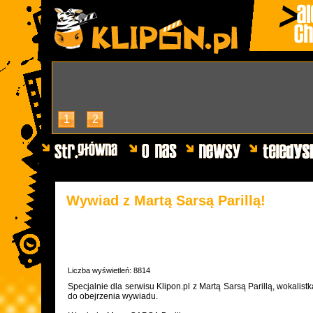
1
2
Wywiad z Martą Sarsą Parillą!
Liczba wyświetleń: 8814
Specjalnie dla serwisu Klipon.pl z Martą Sarsą Parillą, wokali
do obejrzenia wywiadu.