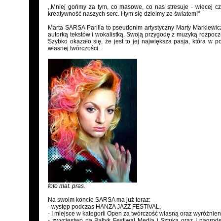
,,Mniej gońmy za tym, co masowe, co nas stresuje - więcej c
kreatywność naszych serc. I tym się dzielmy ze światem!"
Marta SARSA Parilla to pseudonim artystyczny Marty Markiewicz
autorką tekstów i wokalistką. Swoją przygodę z muzyką rozpoczę
Szybko okazało się, że jest to jej największa pasja, która w 
własnej twórczości.
foto mat. pras.
Na swoim koncie SARSA ma już teraz:
- występ podczas HANZA JAZZ FESTIVAL,
- I miejsce w kategorii Open za twórczość własną oraz wyróż
- zwycięstwo na Bałtyk Festiwal Media i Sztuka oraz I nagrod