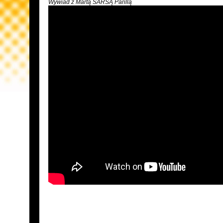
Wywiad z Martą SARSĄ Parillą