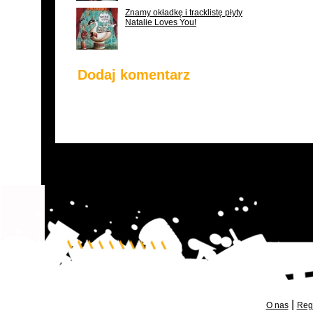
Znamy okładkę i tracklistę płyty
Natalie Loves You!
Dodaj komentarz
|
O nas
Reg