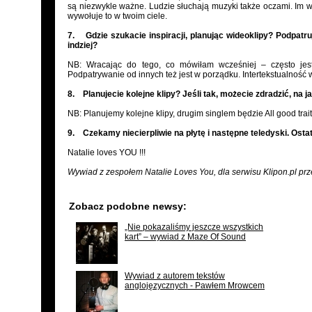
są niezwykle ważne. Ludzie słuchają muzyki także oczami. Im w
wywołuje to w twoim ciele.
7. Gdzie szukacie inspiracji, planując wideoklipy? Podpatru
indziej?
NB: Wracając do tego, co mówiłam wcześniej – często jes
Podpatrywanie od innych też jest w porządku. Intertekstualność w
8. Planujecie kolejne klipy? Jeśli tak, możecie zdradzić, na 
NB: Planujemy kolejne klipy, drugim singlem będzie All good trai
9. Czekamy niecierpliwie na płytę i następne teledyski. Osta
Natalie loves YOU !!!
Wywiad z zespołem Natalie Loves You, dla serwisu Klipon.pl pr
Zobacz podobne newsy:
„Nie pokazaliśmy jeszcze wszystkich
kart” – wywiad z Maze Of Sound
Wywiad z autorem tekstów
anglojęzycznych - Pawłem Mrowcem