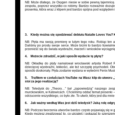
NB: Może dlatego, że Oxygen niesie w sobie pewną tajemnicę. 
zespołu, poprzez wszystko co robimy. Bardzo rozważnie dozujem
piosenka, która wraz z klipem jest bardzo spójna pod względem
3. Kiedy można się spodziewać debiutu Natalie Loves You? K
NB: Płyta ma swoją premierę w lutym tego roku. Robiąc ten a
Daliśmy po prostu swoje serce. Może brzmi to bardzo trywialni
przenieść się do świata wyobraźni, marzeń i wniosków wyciągni
4. Możecie zdradzić, w jaki sposób wydacie tę płytę?
NB: Okładkę do płyty namalował wrocławski artysta Robert
dziecięcej wyobraźni, lekkości, ale też szczyptę psychodeli.
sposób doskonały. Płyta zostanie wydana w wytwórni Fenix Musi
5. Trafiłem w czeluściach YouTube na Wasz klip do utworu „T
stoi za jego realizacją?
NB: Teledysk do „Theory…” był „zapowiedzią” naszego zesp
murckowskim, w Katowicach. Chcieliśmy oddać temat piosenki – 
odrzucenie wszystkiego, co było złe. To utwór, który jest dla mni
6. Jak ważny według Was jest dziś teledysk? Jaką rolę odgr
NB: Podczas tworzenia utworów bardzo często pojawiają się w gło
Kiedy możesz zrealizować to, co ujrzałeś i pokazać to szerszem